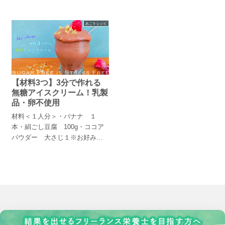
あこ’s レシピ
【材料3つ】3分で作れる
無糖アイスクリーム！乳製
品・卵不使用
材料＜１人分＞・バナナ １
本・絹ごし豆腐 100g・ココア
パウダー 大さじ１※お好みで
オートミール、ミックスベリー
などを...