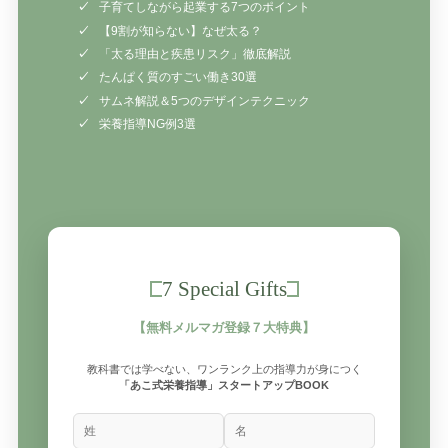
子育てしながら起業する7つのポイント
【9割が知らない】なぜ太る？
「太る理由と疾患リスク」徹底解説
たんぱく質のすごい働き30選
サムネ解説＆5つのデザインテクニック
栄養指導NG例3選
7 Special Gifts
【無料メルマガ登録７大特典】
教科書では学べない、ワンランク上の指導力が身につく
「あこ式栄養指導」スタートアップBOOK