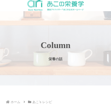
Column
栄養の話
ホーム
あこ’s レシピ