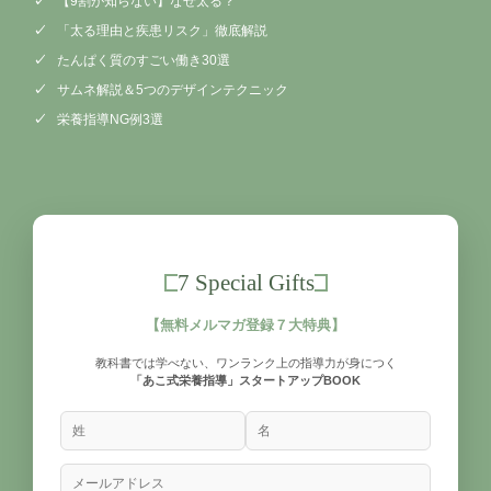
【9割が知らない】なぜ太る？
「太る理由と疾患リスク」徹底解説
たんぱく質のすごい働き30選
サムネ解説＆5つのデザインテクニック
栄養指導NG例3選
7 Special Gifts
【無料メルマガ登録７大特典】
教科書では学べない、ワンランク上の指導力が身につく
「あこ式栄養指導」スタートアップBOOK