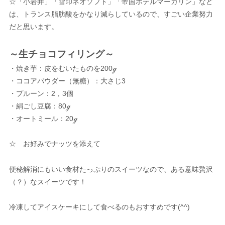
☆「小岩井」「雪印ネオソフト」「帝国ホテルマーガリン」など
は、トランス脂肪酸をかなり減らしているので、すごい企業努力
だと思います。
～生チョコフィリング～
・焼き芋：皮をむいたものを200ℊ
・ココアパウダー（無糖）：大さじ3
・プルーン：2，3個
・絹ごし豆腐：80ℊ
・オートミール：20ℊ
☆ お好みでナッツを添えて
便秘解消にもいい食材たっぷりのスイーツなので、ある意味贅沢
（？）なスイーツです！
冷凍してアイスケーキにして食べるのもおすすめです(^^)