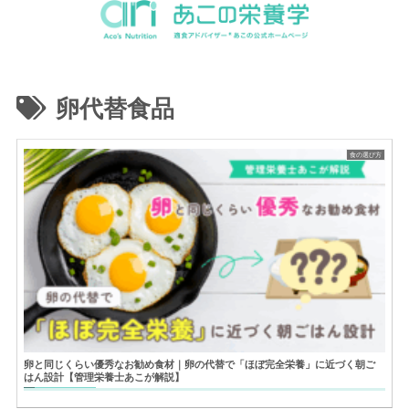
卵代替食品
食の選び方
卵と同じくらい優秀なお勧め食材｜卵の代替で「ほぼ完全栄養」に近づく朝ご
はん設計【管理栄養士あこが解説】