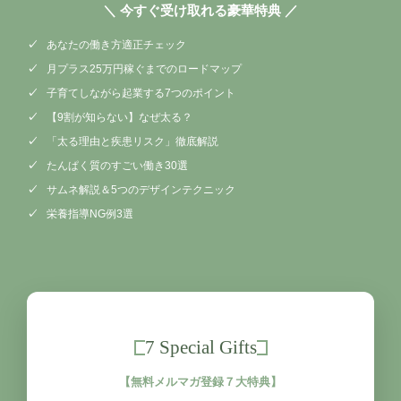
＼ 今すぐ受け取れる豪華特典 ／
あなたの働き方適正チェック
月プラス25万円稼ぐまでのロードマップ
子育てしながら起業する7つのポイント
【9割が知らない】なぜ太る？
「太る理由と疾患リスク」徹底解説
たんぱく質のすごい働き30選
サムネ解説＆5つのデザインテクニック
栄養指導NG例3選
7 Special Gifts
【無料メルマガ登録７大特典】