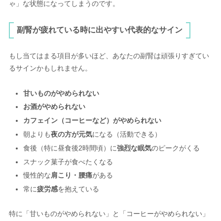
ゃ」な状態になってしまうのです。
副腎が疲れている時に出やすい代表的なサイン
もし当てはまる項目が多いほど、あなたの副腎は頑張りすぎてい
るサインかもしれません。
甘いものがやめられない
お酒がやめられない
カフェイン（コーヒーなど）がやめられない
朝よりも
夜の方が元気
になる（活動できる）
食後（特に昼食後2時間頃）に
強烈な眠気
のピークがくる
スナック菓子が食べたくなる
慢性的な
肩こり・腰痛
がある
常に
疲労感
を抱えている
特に「甘いものがやめられない」と「コーヒーがやめられない」