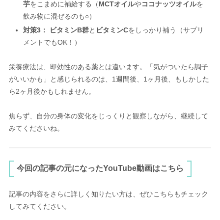
芋
をこまめに補給する（
MCTオイル
や
ココナッツオイル
を
飲み物に混ぜるのも○）
対策3：
ビタミンB群
と
ビタミンC
をしっかり補う（サプリ
メントでもOK！）
栄養療法は、即効性のある薬とは違います。「気がついたら調子
がいいかも」と感じられるのは、1週間後、1ヶ月後、もしかした
ら2ヶ月後かもしれません。
焦らず、自分の身体の変化をじっくりと観察しながら、継続して
みてくださいね。
今回の記事の元になったYouTube動画はこちら
記事の内容をさらに詳しく知りたい方は、ぜひこちらもチェック
してみてください。