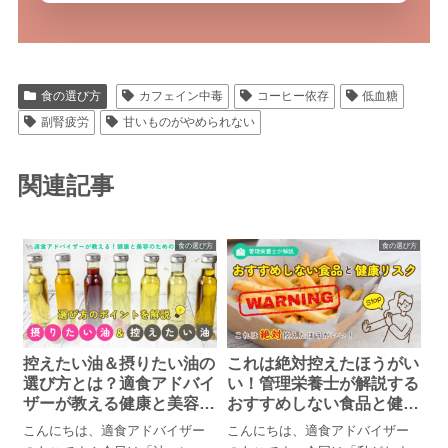
食の選び方
カフェイン中毒
コーヒー依存
低血糖
副腎疲労
甘いものがやめられない
関連記事
食の選び方
食の選び方
控えたい油＆摂りたい油の
これは絶対控えたほうがい
選び方とは？適食アドバイ
い！管理栄養士が解説する
ザーが教える健康と美容の
おすすめしない食品と健康
ための油のルール
リスク【ポテトチップス・
こんにちは、適食アドバイザー
こんにちは、適食アドバイザー
フライドポテト】