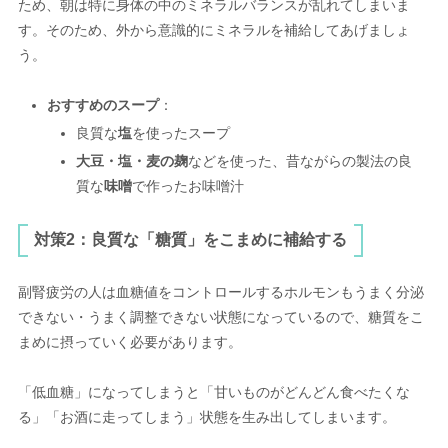
ため、朝は特に身体の中のミネラルバランスが乱れてしまいま
す。そのため、外から意識的にミネラルを補給してあげましょ
う。
おすすめのスープ
：
良質な
塩
を使ったスープ
大豆・塩・麦の麹
などを使った、昔ながらの製法の良
質な
味噌
で作ったお味噌汁
対策2：良質な「糖質」をこまめに補給する
副腎疲労の人は血糖値をコントロールするホルモンもうまく分泌
できない・うまく調整できない状態になっているので、糖質をこ
まめに摂っていく必要があります。
「低血糖」になってしまうと「甘いものがどんどん食べたくな
る」「お酒に走ってしまう」状態を生み出してしまいます。