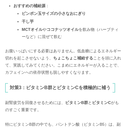
おすすめの補給源
：
ピンポン玉サイズの小さなおにぎり
干し芋
MCTオイル
や
ココナッツオイル
を飲み物（ハーブティ
ーなど）に混ぜて飲む
お腹いっぱいにする必要はありません。低血糖によるエネルギー
切れを起こさせないよう、
ちょこちょこ補給する
ことを頭に入れ
て、実践してみてください。こまめにエネルギーが入ることで、
カフェインへの依存状態も脱しやすくなります。
対策3：ビタミンB群とビタミンCを積極的に補う
副腎疲労を回復させるためには、
ビタミンB群
と
ビタミンC
がも
のすごく重要です。
特にビタミンB群の中でも、パントテン酸（ビタミンB5）は、副