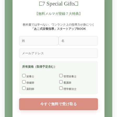
7 Special Gifts
【無料メルマガ登録７大特典】
教科書では学べない、ワンランク上の指導力が身につく
「あこ式栄養指導」スタートアップBOOK
所有資格（取得予定含む）
栄養士
管理栄養士
保健師
看護師
薬剤師
理学療法士
今すぐ無料で受け取る