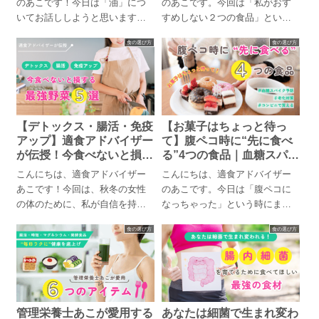
のあこです！今日は「油」につ
のあこです。今回は「私がおす
いてお話ししようと思います。
すめしない２つの食品」という
実はこれまで、油だけに特化し
テーマで、私自身が普段から意
食の選び方
食の選び方
てお話し...
識的に避...
【デトックス・腸活・免疫
【お菓子はちょっと待っ
アップ】適食アドバイザー
て】腹ペコ時に“先に食べ
が伝授！今食べないと損す
る”4つの食品｜血糖スパイ
る最強野菜5選
ク予防・老化対策・コンビ
こんにちは、適食アドバイザー
こんにちは、適食アドバイザー
ニで買える
あこです！今回は、秋冬の女性
のあこです。今日は「腹ペコに
の体のために、私が自信を持っ
なっちゃった」という時にまず
ておすすめする「今食べないと
食べて欲しい食品を4つご紹介し
食の選び方
食の選び方
損する野...
ます。...
管理栄養士あこが愛用する
あなたは細菌で生まれ変わ