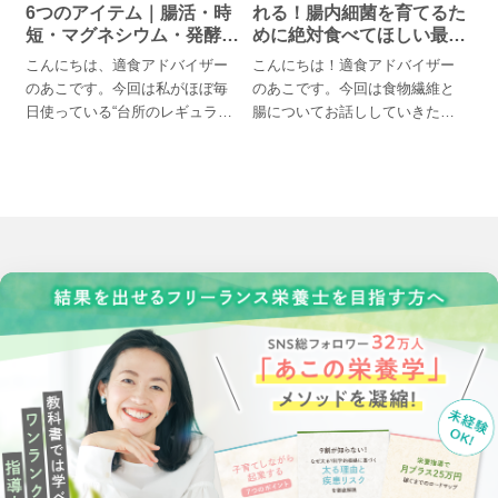
6つのアイテム｜腸活・時
れる！腸内細菌を育てるた
短・マグネシウム・発酵食
めに絶対食べてほしい最強
品で“毎日ラクに”健康を底
の食材
こんにちは、適食アドバイザー
こんにちは！適食アドバイザー
上げ
のあこです。今回は私がほぼ毎
のあこです。今回は食物繊維と
日使っている“台所のレギュラー
腸についてお話ししていきたい
選手”を6つご紹介します。どれも
と思います。さて、皆さんは今
特...
日、どん...