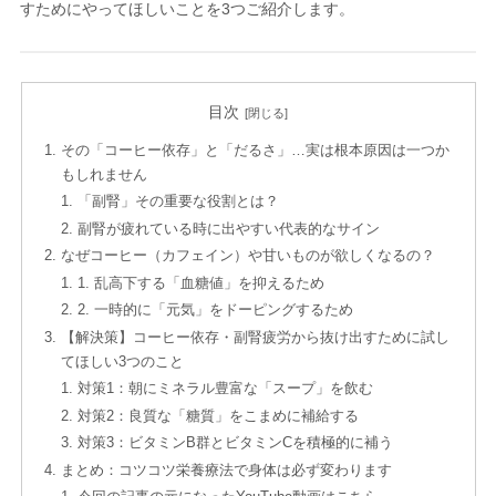
すためにやってほしいことを3つご紹介します。
目次
その「コーヒー依存」と「だるさ」…実は根本原因は一つか
もしれません
「副腎」その重要な役割とは？
副腎が疲れている時に出やすい代表的なサイン
なぜコーヒー（カフェイン）や甘いものが欲しくなるの？
1. 乱高下する「血糖値」を抑えるため
2. 一時的に「元気」をドーピングするため
【解決策】コーヒー依存・副腎疲労から抜け出すために試し
てほしい3つのこと
対策1：朝にミネラル豊富な「スープ」を飲む
対策2：良質な「糖質」をこまめに補給する
対策3：ビタミンB群とビタミンCを積極的に補う
まとめ：コツコツ栄養療法で身体は必ず変わります