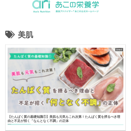
美肌
栄養学
【たんぱく質の基礎知識①】美肌も元気もこれ次第！たんぱく質を摂るべき理
由と不足が招く「なんとなく不調」の正体