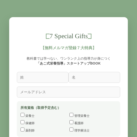
7 Special Gifts
【無料メルマガ登録７大特典】
教科書では学べない、ワンランク上の指導力が身につく
「あこ式栄養指導」スタートアップBOOK
所有資格（取得予定含む）
栄養士
管理栄養士
保健師
看護師
薬剤師
理学療法士